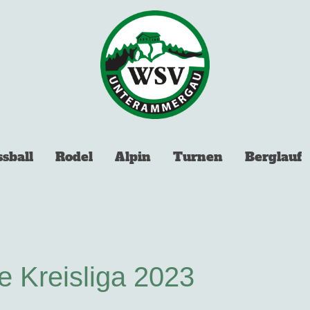
ssball
Rodel
Alpin
Turnen
Berglauf
ie Kreisliga 2023