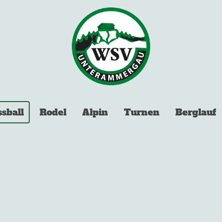
ssball
Rodel
Alpin
Turnen
Berglauf