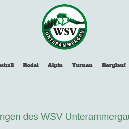
ssball
Rodel
Alpin
Turnen
Berglauf
lungen des WSV Unterammerga